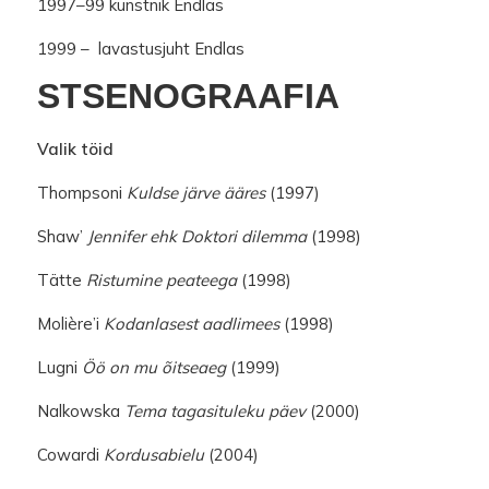
1997–99 kunstnik Endlas
1999 – lavastusjuht Endlas
STSENOGRAAFIA
Valik töid
Thompsoni
Kuldse järve ääres
(1997)
Shaw’
Jennifer ehk Doktori dilemma
(1998)
Tätte
Ristumine peateega
(1998)
Molière’i
Kodanlasest aadlimees
(1998)
Lugni
Öö on mu õitseaeg
(1999)
Nalkowska
Tema tagasituleku päev
(2000)
Cowardi
Kordusabielu
(2004)