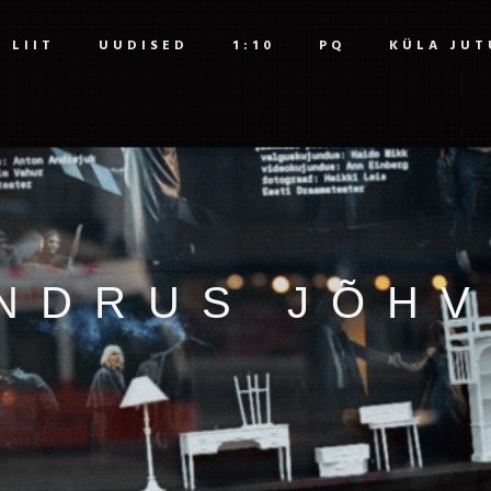
LIIT
UUDISED
1:10
PQ
KÜLA JUT
NDRUS JÕHV